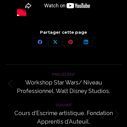
Partager cette page
Partager
Partager
Partager
Partager
sur
sur
sur
sur
Facebook
X
Pinterest
LinkedIn
Navigation
PRÉCÉDENT
article
Workshop Star Wars/ Niveau
Article
Professionnel. Walt Disney Studios.
précédent
:
SUIVANT
Cours d’Escrime artistique. Fondation
Article
Apprentis d’Auteuil.
suivant
: